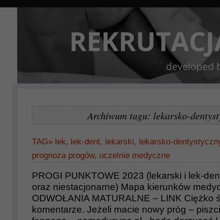
Archiwum tagu: lekarsko-dentyst
TAG»
lek
,
lek-dent
,
lekarski
,
lekarsko-dentystyczn
prognoza progów
,
uczelnie medyczne
PROGI PUNKTOWE 2023 (lekarski i lek-dent
oraz niestacjonarne) Mapa kierunków medy
ODWOŁANIA MATURALNE – LINK Ciężko śle
komentarze. Jeżeli macie nowy próg – piszc