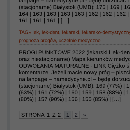
fanpage – namedycyne.pl - będę dorzucać L
(stacjonarne) Białystok (UMB): 175 | 169 | 16
164 | 163 | 163 | 163 | 163 | 162 | 162 | 162 |
161 | 161 | 161 | […]
TAG»
lek
,
lek-dent
,
lekarski
,
lekarsko-dentystyczn
prognoza progów
,
uczelnie medyczne
PROGI PUNKTOWE 2022 (lekarski i lek-dent
oraz niestacjonarne) Mapa kierunków medyc
ODWOŁANIA MATURALNE - LINK Ciężko śle
komentarze. Jeżeli macie nowy próg – piszc
na fanpage – namedycyne.pl – będę dorzuc
(stacjonarne) Białystok (UMB): 169 (77%) | 
(63%) | 161 (72%) | 160 | 159 | 158 (88%) | 
(80%) | 157 (90%) | 156 | 155 (85%) | […]
STRONA 1 Z 2
1
2
»