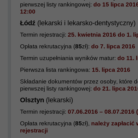
pierwszej listy rankingowej:
do 15 lipca 2016
12:00
Łódź
(lekarski i lekarsko-dentystyczny)
Termin rejestracji:
25. kwietnia 2016 do 1. l
Opłata rekrutacyjna (
85
zł):
do 7. lipca 2016
Termin uzupełniania wyników matur:
do 11. 
Pierwsza lista rankingowa:
15. lipca 2016
Składanie dokumentów przez osoby, które do
pierwszej listy rankingowej:
do 21. lipca 201
Olsztyn
(lekarski)
Termin rejestracji:
07.06.2016
–
08.07.2016 (
Opłata rekrutacyjna (
85
zł),
należy zapłacić 
rejestracji