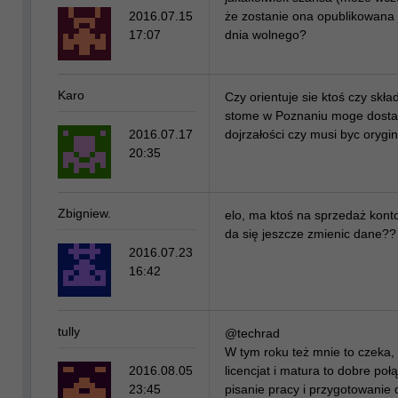
2016.07.15
że zostanie ona opublikowana
17:07
dnia wolnego?
Karo
Czy orientuje sie ktoś czy skł
stome w Poznaniu moge dosta
2016.07.17
dojrzałości czy musi byc orygi
20:35
Zbigniew.
elo, ma ktoś na sprzedaż konto
da się jeszcze zmienic dane??
2016.07.23
16:42
tully
@techrad
W tym roku też mnie to czeka, 
2016.08.05
licencjat i matura to dobre poł
23:45
pisanie pracy i przygotowanie