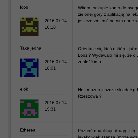
loos
Witam, odkupię konto do bydgo
zielonej góry z aplikacją na leka
2016.07.14
jeszcze zmienić na nim dane 
16:18
Taka jedna
Orientuje się ktoś o której jutr
Łodzi? Wydawało mi się, że o 
2016.07.14
znaleźć info.
18:01
elok
Hej, można jeszcze składać gd
Rzeszowa ?
2016.07.14
19:31
Ethereal
Poznań opublikuje drugą listą 
jakakolwiek szansa (może wcześ