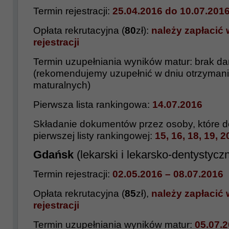
Termin rejestracji:
25.04.2016
do 10.07.201
Opłata rekrutacyjna (
80
zł):
należy zapłacić 
rejestracji
Termin uzupełniania wyników matur:
brak d
(rekomendujemy uzupełnić w dniu otrzyman
maturalnych)
Pierwsza lista rankingowa:
14.07.2016
Składanie dokumentów przez osoby, które do
pierwszej listy rankingowej:
15, 16, 18, 19, 
Gdańsk
(lekarski i lekarsko-dentystycz
Termin rejestracji:
02.05.2016 – 08.07.2016
Opłata rekrutacyjna (
85
zł),
należy zapłacić 
rejestracji
Termin uzupełniania wyników matur:
05.07.2