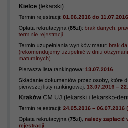
Kielce
(lekarski)
Termin rejestracji:
01.06.2016 do 11.07.201
Opłata rekrutacyjna (
85
zł):
brak danych, pr
terminie rejestracji
Termin uzupełniania wyników matur:
brak d
(rekomendujemy uzupełnić w dniu otrzyman
maturalnych)
Pierwsza lista rankingowa:
13
.
07.
2016
Składanie dokumentów przez osoby, które do
pierwszej listy rankingowej:
13.07.2016 – 22
Kraków
CM UJ (lekarski i lekarsko-den
Termin rejestracji:
24.05.2016 – 06.07.2016
Opłata rekrutacyjna (
75
zł),
należy zapłacić 
rejestracji