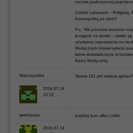
rocznie podnoszonej poprzecz
Zostań Lekarzem – Poliglotą, F
Kosmopolitą już dziś!!!
P.s.: Nie ponosisz kosztów roz
przyjęcie na studia – opłaty s
uzyskaniu zaproszenia na stu
Medycznym Uniwersytecie pos
letnie doświadczenie w kształc
Kadry Medycznej.
Maturzysstka
Stoma 162 pkt wejdzie gdzies
2016.07.14
10:12
qwertyuiop
prędzej śum albo Lublin
2016.07.14