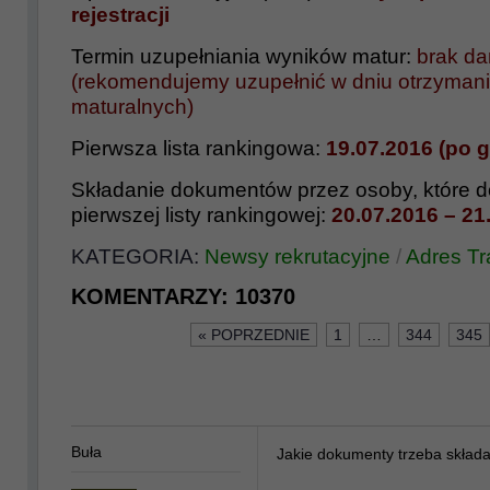
rejestracji
Termin uzupełniania wyników matur:
brak d
(rekomendujemy uzupełnić w dniu otrzyman
maturalnych)
Pierwsza lista rankingowa:
19.07.2016 (po g
Składanie dokumentów przez osoby, które do
pierwszej listy rankingowej:
20.07.2016 – 21
KATEGORIA:
Newsy rekrutacyjne
/
Adres T
KOMENTARZY:
10370
« POPRZEDNIE
1
…
344
345
Buła
Jakie dokumenty trzeba skła