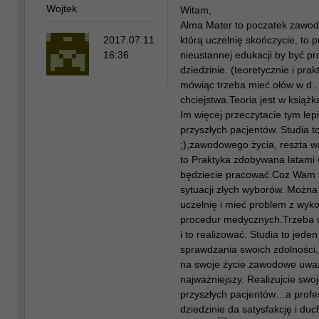
Wojtek
Witam,
Alma Mater to poczatek zawod
2017.07.11
którą uczelnię skończycie, to 
16:36
nieustannej edukacji by być p
dziedzinie. (teoretycznie i pra
mówiąc trzeba mieć ołów w d…
chciejstwa.Teoria jest w książk
Im więcej przeczytacie tym lep
przyszłych pacjentów. Studia 
;),zawodowego życia, reszta 
to Praktyka zdobywana latami 
będziecie pracować.Coz Wam 
sytuacji złych wyborów. Moż
uczelnię i mieć problem z wyk
procedur medycznych.Trzeba w
i to realizować. Studia to jede
sprawdzania swoich zdolności,
na swoje życie zawodowe uwa
najważniejszy. Realizujcie swo
przyszłych pacjentów…a profe
dziedzinie da satysfakcję i duc