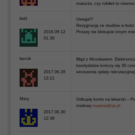
maturze, czy robiłeś to równo
łódź
Uwaga!!!
Rezygnację ze studiów w łodz
2016.09.12
Proszę nie blokujcie innym mie
01:30
bercik
Błąd z Wrocławiem. Elektronicz
kandydatów kończy się 30 czer
2017.06.28
wnoszenia opłaty rekrutacyjnej
13:21
Mary
Odkupię konto na lekarski – P
mailowy
maania@vp.pl
2017.06.30
12:38