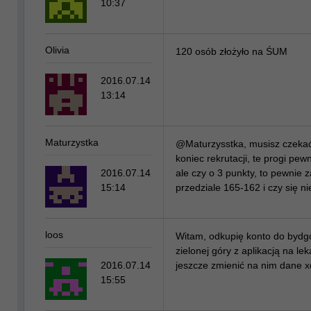
10:37
Olivia
120 osób złożyło na ŚUM
2016.07.14
13:14
Maturzystka
@Maturzysstka, musisz czeka
koniec rekrutacji, te progi pew
2016.07.14
ale czy o 3 punkty, to pewnie z
15:14
przedziale 165-162 i czy się n
loos
Witam, odkupię konto do bydgo
zielonej góry z aplikacją na leka
2016.07.14
jeszcze zmienić na nim dane x
15:55