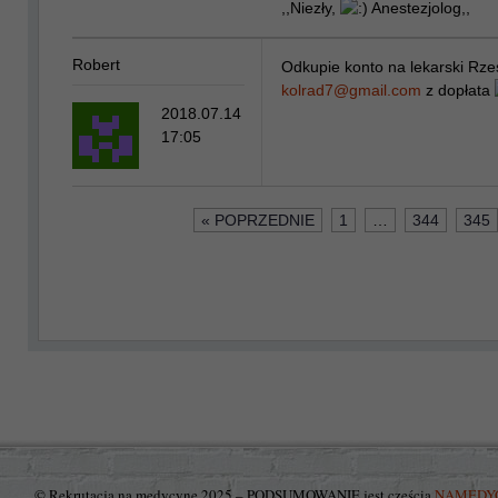
,,Niezły,
Anestezjolog,,
Robert
Odkupie konto na lekarski Rz
kolrad7@gmail.com
z dopłata
2018.07.14
17:05
« POPRZEDNIE
1
…
344
345
© Rekrutacja na medycynę 2025 – PODSUMOWANIE jest częścią
NAMEDY