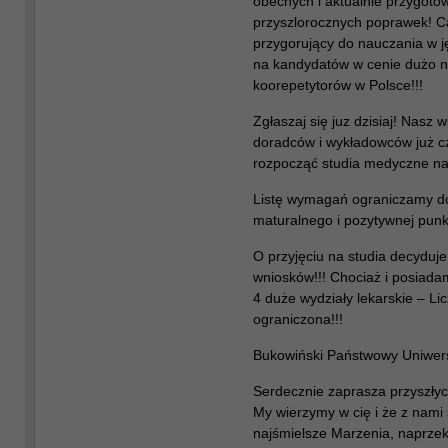
obecnych i aktualnie przygoto
przyszlorocznych poprawek! Ca
przygorujący do nauczania w j
na kandydatów w cenie dużo ni
koorepetytorów w Polsce!!!
Zgłaszaj się juz dzisiaj! Nasz 
doradców i wykładowców już c
rozpocząć studia medyczne na
Listę wymagań ograniczamy d
maturalnego i pozytywnej punkta
O przyjęciu na studia decyduje
wniosków!!! Chociaż i posiada
4 duże wydziały lekarskie – Lic
ograniczona!!!
Bukowiński Państwowy Uniwer
Serdecznie zaprasza przyszłych
My wierzymy w cię i że z nami 
najśmielsze Marzenia, naprzekó