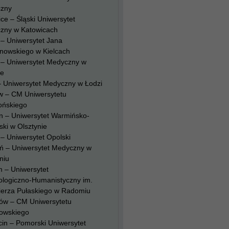
zny
ce – Śląski Uniwersytet
zny w Katowicach
 – Uniwersytet Jana
nowskiego w Kielcach
 – Uniwersytet Medyczny w
ie
– Uniwersytet Medyczny w Łodzi
w – CM Uniwersytetu
ońskiego
n – Uniwersytet Warmińsko-
ki w Olsztynie
– Uniwersytet Opolski
ń – Uniwersytet Medyczny w
niu
 – Uniwersytet
ologiczno-Humanistyczny im.
ierza Pułaskiego w Radomiu
ów – CM Uniwersytetu
owskiego
in – Pomorski Uniwersytet