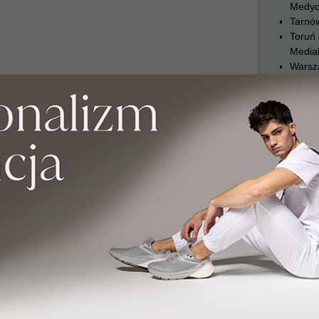
Medyc
Tarnó
Toruń 
Medial
Warsz
Medyc
Warsz
Wrocł
Wrocł
Zabrze
Medyc
Warsz
Stefa
Zielon
Zielon
REKRU
Progi
Termin
REKRU