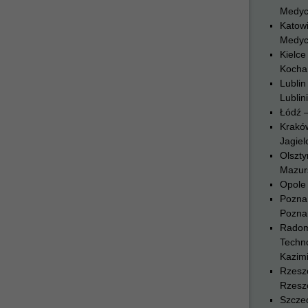
Medyc
Katowi
Medyc
Kielce
Kocha
Lublin
Lublin
Łódź 
Krakó
Jagiel
Olszty
Mazurs
Opole 
Pozna
Pozna
Radom
Techn
Kazim
Rzesz
Rzesz
Szczec