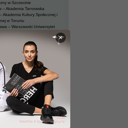
zny w Szczecinie
w – Akademia Tarnowska
– Akademia Kultury Społecznej i
nej w Toruniu
awa – Warszawski Uniwersytet
zny
×
awa – Uczelnia Łazarskiego
aw – Uniwersytet Medyczny we
awiu
 – Śląski Uniwersytet
zny
awa – Uniwersytet Kardynała
na Wyszyńskiego w Warszawie
a Góra – Uniwersytet
ogórski
TACJA 2025
 punktowe 2025
y rekrutacji 2025
TACJA 2024