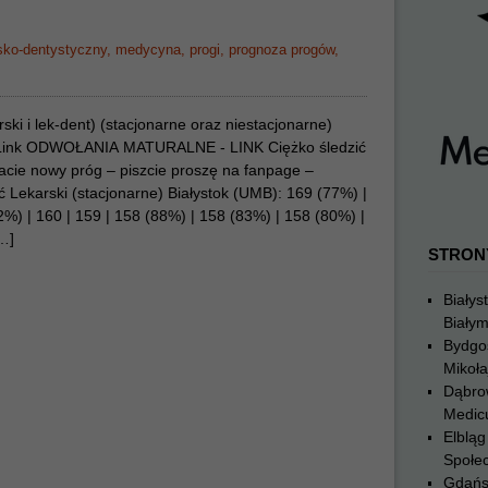
sko-dentystyczny
,
medycyna
,
progi
,
prognoza progów
,
 i lek-dent) (stacjonarne oraz niestacjonarne)
Link ODWOŁANIA MATURALNE - LINK Ciężko śledzić
acie nowy próg – piszcie proszę na fanpage –
Lekarski (stacjonarne) Białystok (UMB): 169 (77%) |
%) | 160 | 159 | 158 (88%) | 158 (83%) | 158 (80%) |
[…]
STRON
Białys
Biały
Bydgo
Mikoła
Dąbro
Medic
Elblą
Społe
Gdańs