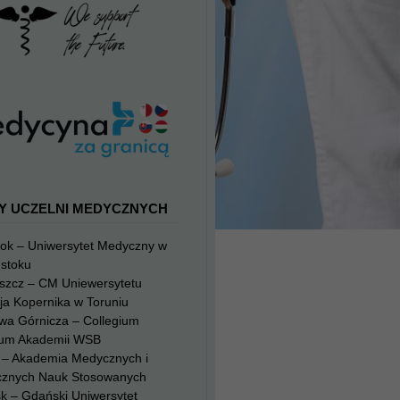
Y UCZELNI MEDYCZNYCH
tok – Uniwersytet Medyczny w
mstoku
szcz – CM Uniewersytetu
ja Kopernika w Toruniu
wa Górnicza – Collegium
um Akademii WSB
g – Akademia Medycznych i
cznych Nauk Stosowanych
k – Gdański Uniwersytet