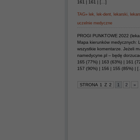
161 | 161 | […]
TAG»
lek
,
lek-dent
,
lekarski
,
lekar
uczelnie medyczne
PROGI PUNKTOWE 2022 (lekarski
Mapa kierunków medycznych: 
wszystkie komentarze. Jeżeli m
namedycyne.pl – będę dorzucać 
165 (77%) | 163 (63%) | 161 (72
157 (90%) | 156 | 155 (85%) | 
STRONA 1 Z 2
1
2
»