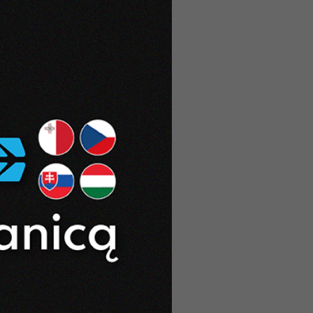
zny w Szczecinie
w – Akademia Tarnowska
– Akademia Kultury Społecznej i
nej w Toruniu
awa – Warszawski Uniwersytet
zny
awa – Uczelnia Łazarskiego
aw – Uniwersytet Medyczny we
awiu
 – Śląski Uniwersytet
zny
awa – Uniwersytet Kardynała
na Wyszyńskiego w Warszawie
a Góra – Uniwersytet
ogórski
TACJA 2025
 punktowe 2025
y rekrutacji 2025
TACJA 2024