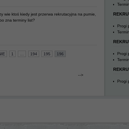
Termin
REKRU
y wie ktoś kiedy jest przerwa rekrutacyjna na pumie,
bo zna terminy list?
Progi
Termin
REKRU
Progi
IE
1
…
194
195
196
Termin
REKRU
-->
Progi