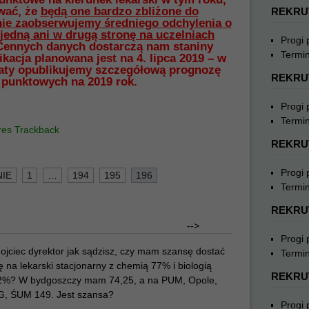
wać, że
będą one bardzo zbliżone do
REKRU
nie zaobserwujemy średniego odchylenia o
 jedną ani w drugą stronę na uczelniach
Progi
Cennych danych dostarczą nam staniny
Termin
ikacja planowana jest na 4. lipca 2019 – w
 daty opublikujemy szczegółową prognozę
REKRU
punktowych na 2019 rok.
Progi
Termin
res Trackback
REKRU
Progi
IE
1
…
194
195
196
Termin
REKRU
-->
Progi
ojciec dyrektor jak sądzisz, czy mam szansę dostać
Termin
ę na lekarski stacjonarny z chemią 77% i biologią
REKRU
2%? W bydgoszczy mam 74,25, a na PUM, Opole,
G, ŚUM 149. Jest szansa?
Progi