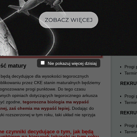
Progi
Termin
REKRU
Progi
Termin
REKRU
Nie pokazuj więcej dzisiaj
ość matury
Progi
Termin
 będą decydujące dla wysokości tegorocznych
ublikowaniu przez CKE stanin maturalnych będziemy
REKRU
rognozowane progi punktowe. Do tego czasu
wnych opiniach dotyczących tegorocznego arkusza
Progi
syć zgodne,
tegoroczna biologia ma wypaść
Termin
nej, zaś chemia ma wypaść lepiej.
Dodając do
REKRU
ki rozszerzonej w tym roku, taki układ nie sprzyja
Progi
 czynniki decydujące o tym, jak będą
Termin
punktowe na kierunek lekarski w tym roku,