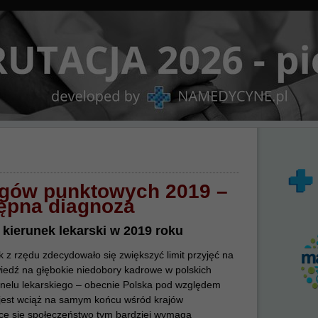
gów punktowych 2019 –
ępna diagnoza
 kierunek lekarski w 2019 roku
k z rzędu zdecydowało się zwiększyć limit przyjęć na
wiedź na głębokie niedobory kadrowe w polskich
onelu lekarskiego – obecnie Polska pod względem
i jest wciąż na samym końcu wśród krajów
ące się społeczeństwo tym bardziej wymaga