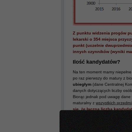
Z punktu widzenia progów pu
lekarski o 354 miejsca przyc
punkt (uczelnie dwuprzedmi
innych czynników (wyniki mat
Ilość kandydatów?
Na ten moment mamy niepełne 
po raz pierwszy do matury z biol
ubiegłym
(dane Centralnej Kom
danych dotyczących liczby osó
Biorąc jednak pod uwagę dane 
maturalny z
wszystkich przedmi
się, że łączna liczba kandy
zbliżona do ubiegłorocznej, 