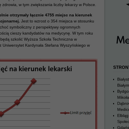
 zdrowia, w tym zwiększania liczby lekarzy w Polsce.
nie otrzymały łącznie 4755 miejsc na kierunek
acjonarnej.
Jest to wzrost o 354 miejsca w stosunku
, choć symboliczny z perspektywy ogromnych
ością cieszy kandydatów na medycynę. W tym roku
 będą szkolić
Wyższa Szkoła Techniczna w
az
Uniwersytet Kardynała Stefana Wyszyńskiego w
STRON
Białys
Biały
Bydgo
Mikoła
Dąbro
Medic
Elblą
Społe
Gdańs