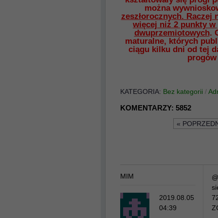
można wywniosko
zeszłorocznych. Raczej 
więcej niż 2 punkty w
dwuprzemiotowych
. 
maturalne, których publ
ciągu kilku dni od tej
progów 
KATEGORIA:
Bez kategorii
/
Ad
KOMENTARZY:
5852
« POPRZEDN
MIM
@
si
2019.08.05
7
04:39
Z