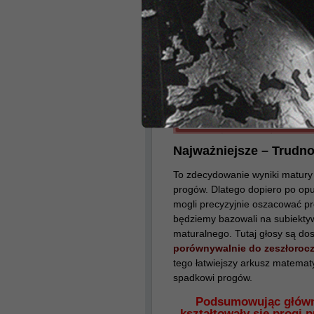
Najważniejsze – Trudn
To zdecydowanie wyniki matury
progów. Dlatego dopiero po op
mogli precyzyjnie oszacować p
będziemy bazowali na subiekty
maturalnego. Tutaj głosy są do
porównywalnie do zeszłorocz
tego łatwiejszy arkusz matematy
spadkowi progów.
Podsumowując główne
kształtowały się progi 