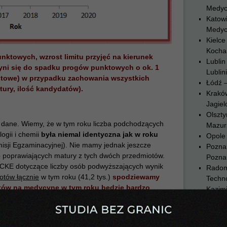
Medyc
Katowi
Medyc
Kielce
Kocha
nktowych, wzrost limitu przyjęć na kierunek
Lublin
zyni się do spadku progów punktowych o ok. 1
Lublin
otowe) w przypadku zachowania wszystkich
Łódź 
ury, ilość kandydatów).
Krakó
Jagiel
Olszty
dane. Wiemy, że w tym roku liczba podchodzących
Mazurs
ogii i chemii
była niemal identyczna
jak w roku
Opole 
isji Egzaminacyjnej). Nie mamy jednak jeszcze
Pozna
b poprawiających matury z tych dwóch przedmiotów.
Pozna
CKE dotyczące liczby osób podwyższających wynik
Radom
otów łącznie
w tym roku (41,2 tys.)
spodziewamy
Techn
datów na medycynę w tym roku będzie bardzo
Kazim
a być może nieco mniejsza.
Rzesz
Rzesz
Szczec