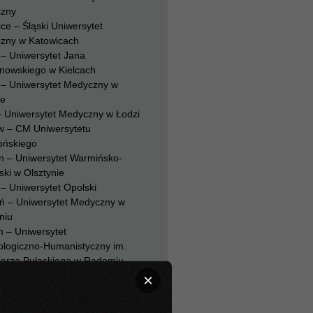
zny
ce – Śląski Uniwersytet
zny w Katowicach
 – Uniwersytet Jana
nowskiego w Kielcach
 – Uniwersytet Medyczny w
ie
– Uniwersytet Medyczny w Łodzi
w – CM Uniwersytetu
ońskiego
n – Uniwersytet Warmińsko-
ki w Olsztynie
– Uniwersytet Opolski
ń – Uniwersytet Medyczny w
niu
 – Uniwersytet
ologiczno-Humanistyczny im.
ierza Pułaskiego w Radomiu
ów – CM Uniwersytetu
×
owskiego
in – Pomorski Uniwersytet