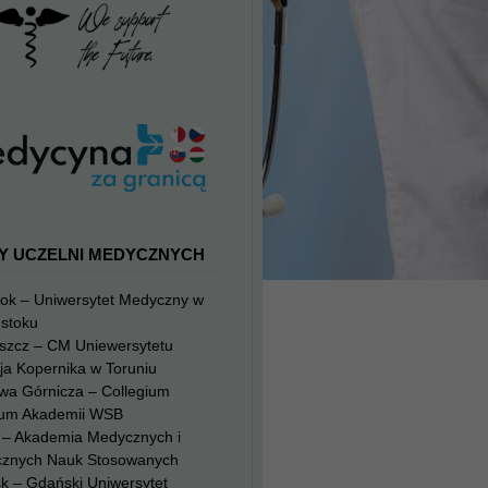
Y UCZELNI MEDYCZNYCH
tok – Uniwersytet Medyczny w
mstoku
szcz – CM Uniewersytetu
ja Kopernika w Toruniu
wa Górnicza – Collegium
um Akademii WSB
g – Akademia Medycznych i
cznych Nauk Stosowanych
k – Gdański Uniwersytet