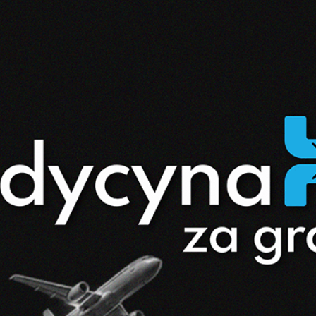
Medyc
Tarnó
Toruń 
Medial
Warsz
Medyc
Warsz
Wrocł
Wrocł
Zabrze
Medyc
Warsz
Stefa
Zielon
Zielon
REKRU
Progi
Termin
REKRU