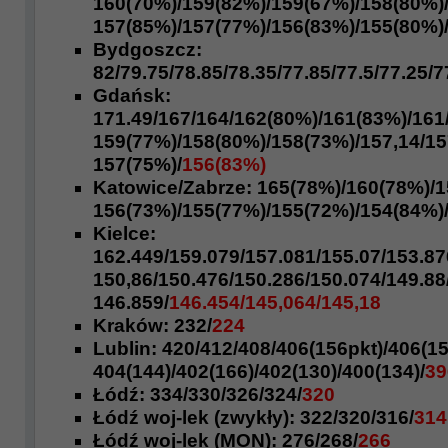
160(70%)/159(82%)/159(67%)/158(80%)
157(85%)/157(77%)/156(83%)/
155(80%)
Bydgoszcz:
82/79.75/78.85/
78.35/77.85/77.5/
77.25/7
Gdańsk:
171.49
/167/164/162(80%)/161(83%)/161
159(77%)/158(80%)/158(73%)/157,14/15
157(75%)/
156(83%)
Katowice/Zabrze:
165(78%)/160(78%)/
1
156(73%)/155(77%)/155(72%)/154(84%)
Kielce:
162.449/159.079
/157.081
/155.07/153.87
150,86/
150.476/150.286/150.074/149.88
146.859/
146.454/145,064/145,18
Kraków:
232/
224
Lublin:
420
/412/408/406(156pkt)/
406(15
404(144)/402(166)/402(130)/
400(134)/
39
Łódź:
334/330/
326/324/
320
Łódź woj-lek (zwykły):
322/
320/316/
314
Łódź woj-lek (MON):
276/
268/
266