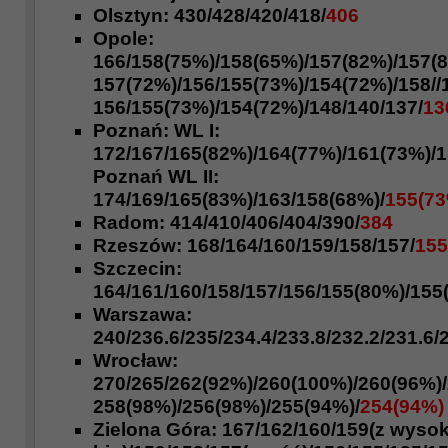
Olsztyn:
430/
428/420/418/
406
Opole:
166/158(75%)/158(65%)/
157(82%)/157(8
157(72%)/156/155(73%)/
154(72%)/158//
156/155(73%)/154(72%)/148/140/137/
13
Poznań:
WL I:
172
/
167/165(82%)/164(77%)/161(73%)
/
Poznań WL II:
174
/169/165(83%)/163/
158(68%)/
155(73
Radom:
414/410/406
/404/390/
384
Rzeszów:
168
/164/160/159/158
/157/
155
Szczecin:
164/161/160/158
/157/156/155(80%)/155
Warszawa:
240/236.6
/235
/234.4/233.8/
232.2/
231.6/
Wrocław:
270
/265/262(92%)/260(100%)/260(96%)
258(98%)/256(98%)/
255(94%)/
254(94%)
Zielona Góra:
167
/162/
160/159
(z wyso