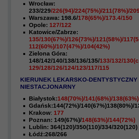
Wrocław:
233/229
/226(94)/224(75%)/211(78%)/20
Warszawa: 198.6/
178(65%)/173.4/150
Opole:
127/122
Katowice/Zabrze:
135/130(67%)/126(73%)/121(58%)/117(5
112(60%)/107(47%)/104(42%)
Zielona Góra:
148/142/140/138/136/135/
133/132/130(c
129/128/126/124/123/117/115
KIERUNEK LEKARSKO-DENTYSTYCZNY
NIESTACJONARNY
Białystok:
148(70%)/141(68%)/138(63%)
Gdańsk:144(72%)/140(67%)138(80%)/1
Krakow
:
177
Poznan: 149(67%)/
148(63%)/144(72%)
Lublin: 364(120)/350(110)/334/320(120)
Łódź:268/266