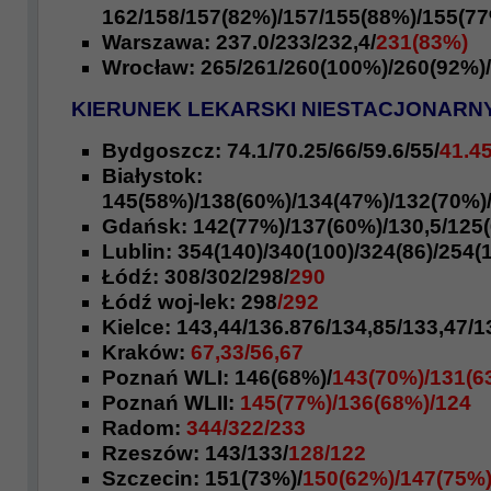
162/158/157(82%)/
157/155(88%)/155(77
Warszawa:
237.0/233/232,4/
231(83%)
Wrocław:
265
/261/260(100%)/
260(92%)/
KIERUNEK LEKARSKI NIESTACJONARN
Bydgoszcz: 74.1/
70.25/66/59.6/
55/
41.4
Białystok:
145(58%)/138(60%)/134(47%)/132(70%)
Gdańsk: 142(77%)/137(60%)/130,5/125
Lublin: 354(140)/340(100)/324(86)/254(
Łódź:
308/302/298/
290
Łódź woj-lek:
298
/292
Kielce:
143,44/136.876/134,85/133,47/
1
Kraków:
67,33/56,67
Poznań WLI: 146(68%)/
143(70%)/131(6
Poznań WLII:
145(77%)/136(68%)/124
Radom:
344/322/233
Rzeszów:
143/133/
128/122
Szczecin: 151(73%)/
150(62%)/147(75%