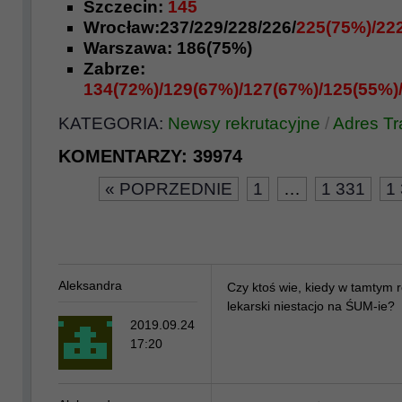
Szczecin:
145
Wrocław:237/229/228/226/
225(75%)/22
Warszawa: 186(75%)
Zabrze:
134(72%)/129(67%)/127(67%)/125(55%)
KATEGORIA:
Newsy rekrutacyjne
/
Adres T
KOMENTARZY:
39974
« POPRZEDNIE
1
…
1 331
1
Aleksandra
Czy ktoś wie, kiedy w tamtym ro
lekarski niestacjo na ŚUM-ie?
2019.09.24
17:20