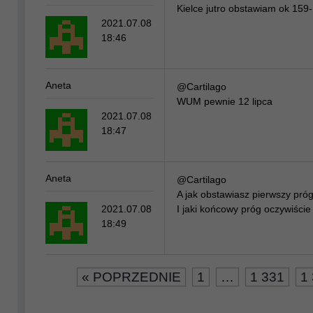
Kielce jutro obstawiam ok 159
2021.07.08
18:46
Aneta
@Cartilago
WUM pewnie 12 lipca
2021.07.08
18:47
Aneta
@Cartilago
A jak obstawiasz pierwszy pr
2021.07.08
I jaki końcowy próg oczywiście
18:49
« POPRZEDNIE
1
…
1 331
1