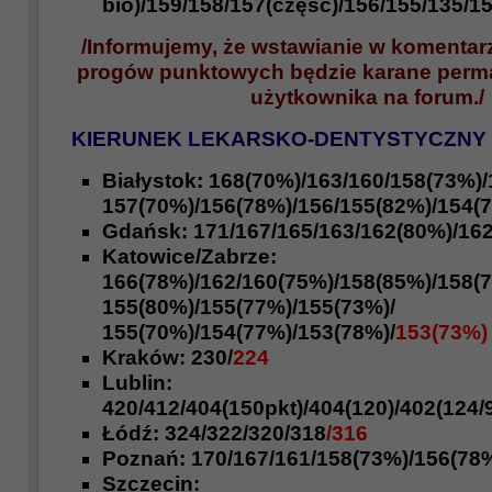
bio)/
159/158/157(część)/156
/155/135/15
/Informujemy, że wstawianie w komentar
progów punktowych będzie karane perm
użytkownika na forum./
KIERUNEK LEKARSKO-DENTYSTYCZNY
Białystok:
168(70%)
/163/160/158(73%)/
157(70%)/156(78%)/156/155(82%)/154(7
Gdańsk:
171
/167/165/163/162(80%)/
162
Katowice/Zabrze:
166(78%)
/162/160(75%)/158(85%)/158(
155(80%)/155(77%)/155(73%)/
155(70%)/
154(77%)/153(78%)/
153(73%)
Kraków:
230/
224
Lublin:
420/412/
404(150pkt)/404(120)/402(124/9
Łódź:
324/
322/320/318
/316
Poznań:
170/167/161/
158(73%)/156(78%
Szczecin: