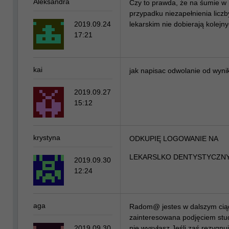
Aleksandra
Czy to prawda, że na śumie w 
przypadku niezapełnienia liczb
2019.09.24
lekarskim nie dobierają kolejny
17:21
kai
jak napisac odwolanie od wyni
2019.09.27
15:12
krystyna
ODKUPIĘ LOGOWANIE NA
LEKARSLKO DENTYSTYCZNY
2019.09.30
12:24
aga
Radom@ jestes w dalszym ciąg
zainteresowana podjęciem stu
2019.09.30
nie wysyłasz Jeśli zaś rezygnu