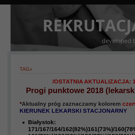
TAG»
/OSTATNIA AKTUALIZACJA: 1
Progi punktowe 2018 (lekarski
*
Aktualny próg zaznaczamy kolorem
cze
KIERUNEK LEKARSKI STACJONARNY
Białystok:
17
1/167/164/162(82%)161(73%)/160(78