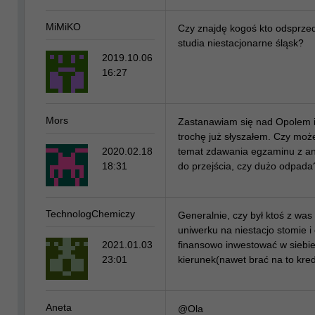
MiMiKO
Czy znajdę kogoś kto odsprze
studia niestacjonarne śląsk?
2019.10.06
16:27
Mors
Zastanawiam się nad Opolem 
trochę już słyszałem. Czy moż
2020.02.18
temat zdawania egzaminu z an
18:31
do przejścia, czy dużo odpada
TechnologChemiczy
Generalnie, czy był ktoś z was
uniwerku na niestacjo stomie i 
2021.01.03
finansowo inwestować w siebie
23:01
kierunek(nawet brać na to kred
Aneta
@Ola