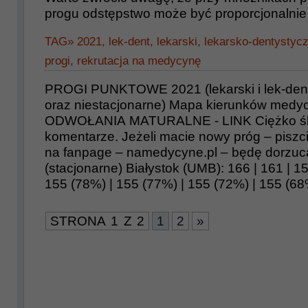
progu odstępstwo może być proporcjonalnie
TAG»
2021
,
lek-dent
,
lekarski
,
lekarsko-dentystyc
progi
,
rekrutacja na medycynę
PROGI PUNKTOWE 2021 (lekarski i lek-dent
oraz niestacjonarne) Mapa kierunków medyc
ODWOŁANIA MATURALNE - LINK Ciężko śle
komentarze. Jeżeli macie nowy próg – piszc
na fanpage – namedycyne.pl – będę dorzuc
(stacjonarne) Białystok (UMB): 166 | 161 | 15
155 (78%) | 155 (77%) | 155 (72%) | 155 (68
STRONA 1 Z 2
1
2
»