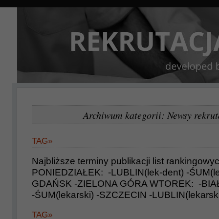
Archiwum kategorii: Newsy rekrut
TAG»
Najbliższe terminy publikacji list rankingowy
PONIEDZIAŁEK: -LUBLIN(lek-dent) -ŚUM(lek
GDAŃSK -ZIELONA GÓRA WTOREK: -BI
-ŚUM(lekarski) -SZCZECIN -LUBLIN(lekar
TAG»