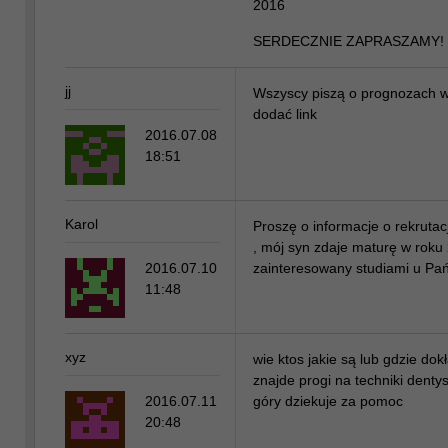
2016
SERDECZNIE ZAPRASZAMY!
jj
Wszyscy piszą o prognozach w
dodać link
2016.07.08
18:51
Karol
Proszę o informacje o rekruta
, mój syn zdaje maturę w roku 
2016.07.10
zainteresowany studiami u Pań
11:48
xyz
wie ktos jakie są lub gdzie dokła
znajde progi na techniki dent
2016.07.11
góry dziekuje za pomoc
20:48