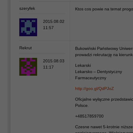
szeryfek
Ktos cos powie na temat pro
2015.08.02
11:57
Rekrut
Bukowiński Państwowy Uniwer
prowadzi rekrutację na kierunki
2015.08.03
Lekarski
11:17
Lekarsko – Dentystyczny
Farmaceutyczny
http://goo.gl/QdPJoZ
Oficjalne wyłączne przedstawic
Polsce.
+48517859700
Czesne nawet 5-krotnie niższ