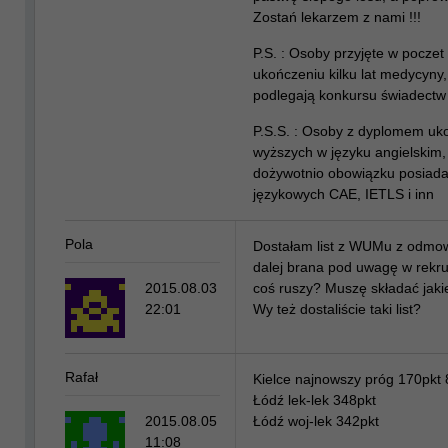
Zostań lekarzem z nami !!!
P.S. : Osoby przyjęte w poczet
ukończeniu kilku lat medycyny,
podlegają konkursu świadectw
P.S.S. : Osoby z dyplomem uk
wyższych w języku angielskim
dożywotnio obowiązku posiadan
językowych CAE, IETLS i inn
Pola
Dostałam list z WUMu z odmow
dalej brana pod uwagę w rekrut
2015.08.03
coś ruszy? Muszę składać jaki
22:01
Wy też dostaliście taki list?
Rafał
Kielce najnowszy próg 170pkt 
Łódź lek-lek 348pkt
2015.08.05
Łódź woj-lek 342pkt
11:08