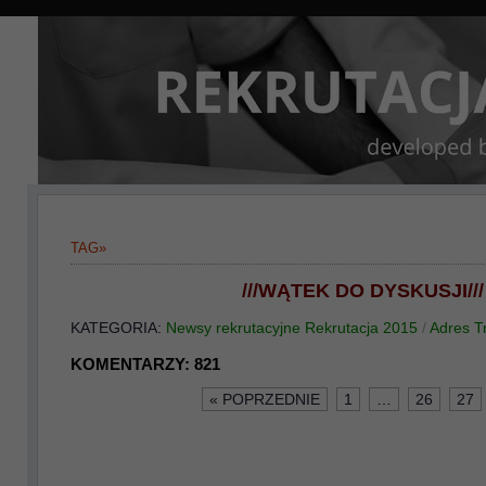
TAG»
///WĄTEK DO DYSKUSJI///
KATEGORIA:
Newsy rekrutacyjne
Rekrutacja 2015
/
Adres T
KOMENTARZY:
821
« POPRZEDNIE
1
…
26
27