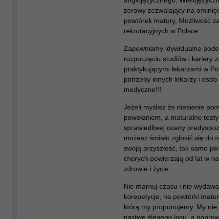
anglojęzycznego, Wielojęzycz
zerowy zezwalający na ominię
powtórek matury, Możliwość za
rekrutacyjnych w Polsce.
Zapewniamy idywidualne podej
rozpoczęciu studiów i kariery
praktykującymi lekarzami w Pol
potrzeby innych lekarzy i osób
medyczne!!!
Jeżeli myślisz że niesienie po
powołaniem, a maturalne testy 
sprawiedliwej oceny predyspoz
możesz śmiało zgłosić się do 
swoją przyszłość, tak samo jak
chorych powierzają od lat w na
zdrowie i życie.
Nie marnuj czasu i nie wydawa
korepetycje, na powtórki matur
którą my proponujemy. My nie
pastwę ślepego losu, a poprow