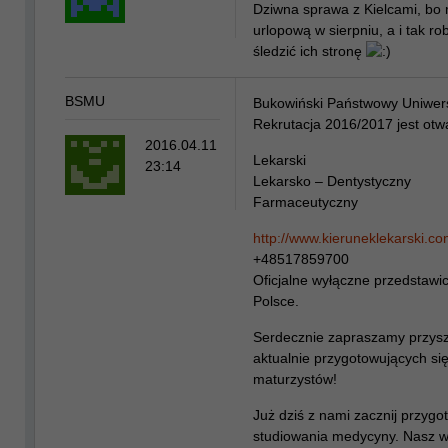
Dziwna sprawa z Kielcami, bo 
urlopową w sierpniu, a i tak rob
śledzić ich stronę
BSMU
Bukowiński Państwowy Uniwer
Rekrutacja 2016/2017 jest otwa
2016.04.11
Lekarski
23:14
Lekarsko – Dentystyczny
Farmaceutyczny
http://www.kieruneklekarski.c
+48517859700
Oficjalne wyłączne przedstawic
Polsce.
Serdecznie zapraszamy przysz
aktualnie przygotowujących si
maturzystów!
Już dziś z nami zacznij przyg
studiowania medycyny. Nasz w