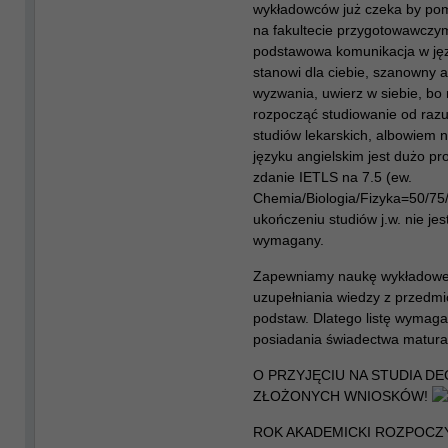
wykładowców już czeka by pom
na fakultecie przygotowawczym
podstawowa komunikacja w jęz
stanowi dla ciebie, szanowny a
wyzwania, uwierz w siebie, bo
rozpocząć studiowanie od raz
studiów lekarskich, albowiem
języku angielskim jest dużo p
zdanie IETLS na 7.5 (ew.
Chemia/Biologia/Fizyka=50/75
ukończeniu studiów j.w. nie jes
wymagany.
Zapewniamy naukę wykładoweg
uzupełniania wiedzy z przedmi
podstaw. Dlatego listę wymag
posiadania świadectwa matura
O PRZYJĘCIU NA STUDIA D
ZŁOŻONYCH WNIOSKÓW!
ROK AKADEMICKI ROZPOCZY