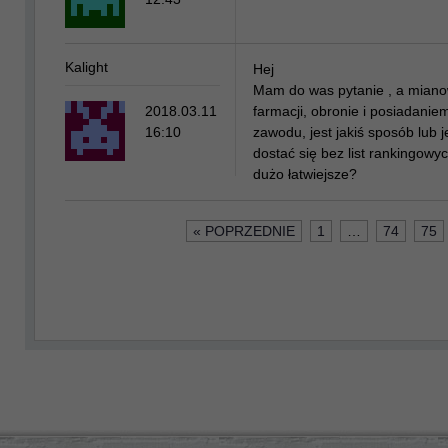
Kalight
Hej
Mam do was pytanie , a miano
2018.03.11
farmacji, obronie i posiadani
16:10
zawodu, jest jakiś sposób lub j
dostać się bez list rankingowyc
dużo łatwiejsze?
« POPRZEDNIE
1
…
74
75