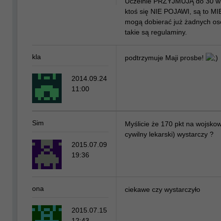
Uczelnie PRZYJMUJĄ do 30 wrz
ktoś się NIE POJAWI, są to 
mogą dobierać już żadnych os
takie są regulaminy.
kla
podtrzymuje Maji prosbe!
2014.09.24
11:00
Sim
Myślicie że 170 pkt na wojskow
cywilny lekarski) wystarczy ?
2015.07.09
19:36
ona
ciekawe czy wystarczyło
2015.07.15
12:43