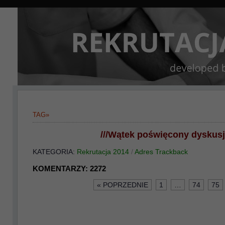
TAG»
///Wątek poświęcony dyskusji
KATEGORIA:
Rekrutacja 2014
/
Adres Trackback
KOMENTARZY:
2272
« POPRZEDNIE
1
…
74
75