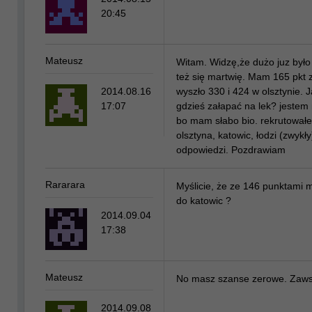
20:45
Mateusz
Witam. Widzę,że dużo juz było
też się martwię. Mam 165 pkt z
2014.08.16
wyszło 330 i 424 w olsztynie. J
17:07
gdzieś załapać na lek? jestem n
bo mam słabo bio. rekrutował
olsztyna, katowic, łodzi (zwyk
odpowiedzi. Pozdrawiam
Rararara
Myślicie, że ze 146 punktami 
do katowic ?
2014.09.04
17:38
Mateusz
No masz szanse zerowe. Zaw
2014.09.08