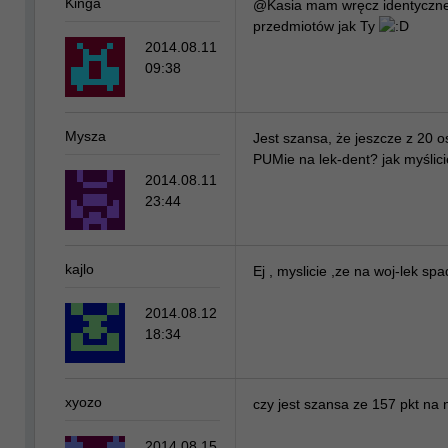
Kinga
@Kasia mam wręcz identyczne
przedmiotów jak Ty
2014.08.11
09:38
Mysza
Jest szansa, że jeszcze z 20 o
PUMie na lek-dent? jak myślic
2014.08.11
23:44
kajlo
Ej , myslicie ,ze na woj-lek sp
2014.08.12
18:34
xyozo
czy jest szansa ze 157 pkt na
2014.08.15