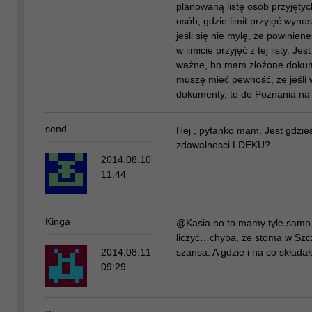
planowaną listę osób przyjętych
osób, gdzie limit przyjęć wynos
jeśli się nie mylę, że powinien
w limicie przyjęć z tej listy. Je
ważne, bo mam złożone dokum
muszę mieć pewność, że jeśli 
dokumenty, to do Poznania na
send
Hej , pytanko mam. Jest gdzie
zdawalnosci LDEKU?
2014.08.10
11:44
Kinga
@Kasia no to mamy tyle samo 
liczyć…chyba, że stoma w Szc
2014.08.11
szansa. A gdzie i na co składa
09:29