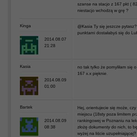
szanse na stacjo z 167 pkt ( 82
niestacjo wchodzą w grę ?
Kinga
@Kasia Ty się jeszcze pytasz? 
punktami dostałabyś się do Lub
2014.08.07
21:28
Kasia
no tak tylko że pomyliłam się 
167 x.x pięknie.
2014.08.09
01:00
Bartek
Hej, orientujecie się może, czy
miejscu (18sty poza limitem przy
2014.08.09
rankingowej w Poznaniu na lek-d
08:38
złożę dokumenty do nich, to b
wyżej na liście uzupełniającej