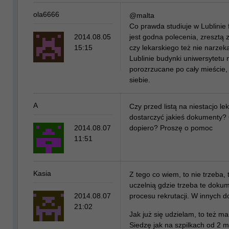
ola6666
@malta
Co prawda studiuje w Lublinie 
2014.08.05
jest godna polecenia, zresztą 
15:15
czy lekarskiego też nie narzek
Lublinie budynki uniwersytetu n
porozrzucane po cały mieście, 
siebie.
A
Czy przed listą na niestacjo 
dostarczyć jakieś dokumenty? 
2014.08.07
dopiero? Proszę o pomoc
11:51
Kasia
Z tego co wiem, to nie trzeba, 
uczelnią gdzie trzeba te doku
2014.08.07
procesu rekrutacji. W innych do
21:02
Jak już się udzielam, to też m
Siedzę jak na szpilkach od 2 m