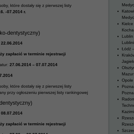
Medyc
y, które dostały się z pierwszej listy
Katowi
16. -07.2014 r.
Medyc
Kielce
Kocha
rsko-dentystyczny)
Lublin
Lublin
 22.06.2014
Łódź 
ży zapłacić w terminie rejestracji
Krakó
Jagiel
atur:
27.06.2014 – 07.07.2014
Olszty
Mazurs
7.2014
Opole 
y, które dostały się z pierwszej listy
Pozna
ny przy ogłoszeniu pierwszej listy rankingowej
Pozna
Radom
-dentystyczny)
Techn
Kazim
 08.07.2014
Rzesz
ży zapłacić w terminie rejestracji
Rzesz
Szczec