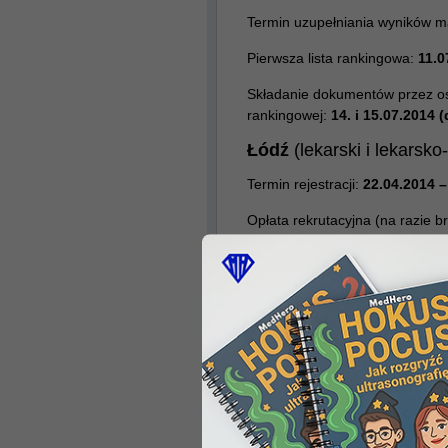
Termin uzupełniania wyników m
Pierwsza lista rankingowa:
11.0
Składanie dokumentów przez osob
rankingowej:
14. i 15.07.2014 
Łódź
(lekarski i lekarsk
Termin rejestracji:
22.04.2014 –
Opłata rekrutacyjna (na razie b
Termin uzupełniania wyników m
Pierwsza lista rankingowa:
11.0
Składanie dokumentów przez osob
rankingowej:
14.07 – 18.07
Olsztyn
(lekarski)
Termin rejestracji:
4.06.2014-4.