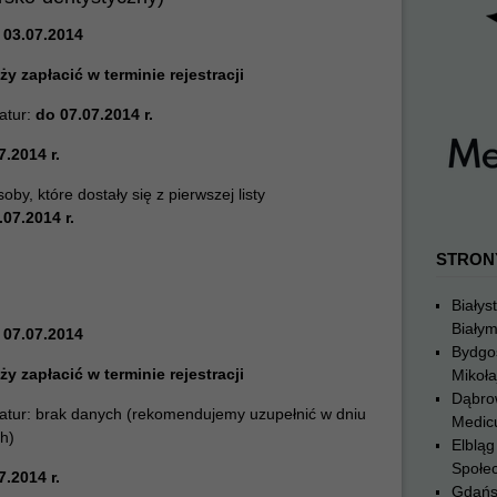
 03.07.2014
ży zapłacić w terminie rejestracji
atur:
do 07.07.2014 r.
7.2014 r.
y, które dostały się z pierwszej listy
.07.2014 r.
STRON
Białys
Biały
 07.07.2014
Bydgo
ży zapłacić w terminie rejestracji
Mikoła
Dąbro
atur:
brak danych (rekomendujemy uzupełnić w dniu
Medic
h)
Elblą
Społe
7.2014 r.
Gdańs