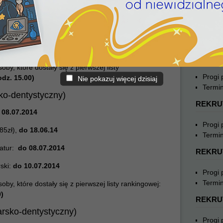
ży zapłacić w terminie rejestracji
REKRU
atur:
brak danych (rekomendujemy uzupełnić w dniu
Progi
h)
Termin
.2014 (godz. 13.00)
REKRU
y, które dostały się z pierwszej listy
Progi
odz. 15.00)
Nie pokazuj więcej dzisiaj
Termin
sko-dentystyczny)
REKRU
 08.07.2014
Progi
85zł),
do 18.06.14
Termin
matur:
do 08.07.2014
REKRU
rski:
do
10.07.2014
Progi
Termin
y, które dostały się z pierwszej listy rankingowej:
)
REKRU
karsko-dentystyczny)
Progi