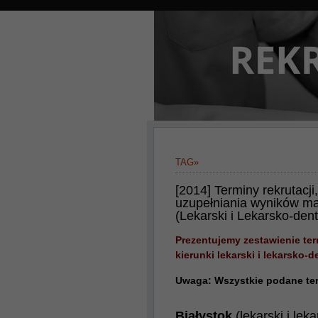
TAG»
[2014] Terminy rekrutacji
uzupełniania wyników mat
(Lekarski i Lekarsko-den
Prezentujemy zestawienie ter
kierunki lekarski i lekarsko-
Uwaga: Wszystkie podane te
Białystok
(lekarski i lek