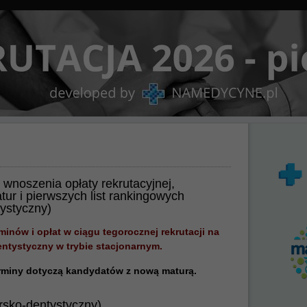
, wnoszenia opłaty rekrutacyjnej,
ur i pierwszych list rankingowych
tystyczny)
minów i opłat w ciągu tegorocznej rekrutacji na
dentystyczny w trybie stacjonarnym.
rminy dotyczą kandydatów z nową maturą.
arsko-dentystyczny)