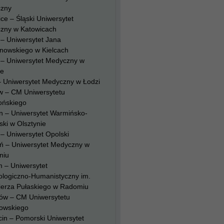
zny
ce – Śląski Uniwersytet
zny w Katowicach
 – Uniwersytet Jana
nowskiego w Kielcach
 – Uniwersytet Medyczny w
ie
– Uniwersytet Medyczny w Łodzi
w – CM Uniwersytetu
ońskiego
n – Uniwersytet Warmińsko-
ki w Olsztynie
– Uniwersytet Opolski
ń – Uniwersytet Medyczny w
niu
 – Uniwersytet
ologiczno-Humanistyczny im.
ierza Pułaskiego w Radomiu
ów – CM Uniwersytetu
owskiego
in – Pomorski Uniwersytet