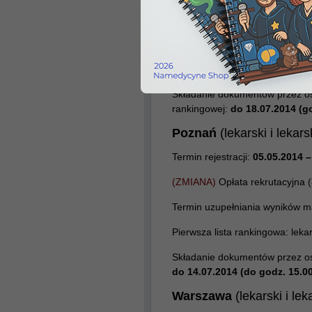
Opłata rekrutacyjna (85zł),
nale
Termin uzupełniania wyników m
otrzymania wyników maturalnyc
Pierwsza lista rankingowa:
9.07
Składanie dokumentów przez osob
rankingowej:
do 18.07.2014 (g
Poznań
(lekarski i lekar
Termin rejestracji:
05.05.2014 –
(ZMIANA)
Opłata rekrutacyjna (
Termin uzupełniania wyników 
Pierwsza lista rankingowa: leka
Składanie dokumentów przez osob
do
14.07.2014 (do godz. 15.00
Warszawa
(lekarski i le