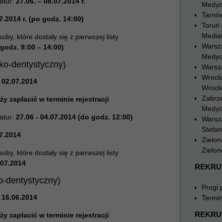
atur:
27.06. – 08.07.2014 r.
Medyc
Tarnó
7.2014 r. (po godz. 14:00)
Toruń 
Medial
y, które dostały się z pierwszej listy
Warsz
(godz. 9:00 – 14:00)
Medyc
rsko-dentystyczny)
Warsz
Wrocł
 02.07.2014
Wrocł
Zabrze
ży zapłacić w terminie rejestracji
Medyc
atur:
27.06 -
04.07.2014 (do godz.
12:00)
Warsz
Stefa
7.2014
Zielon
Zielon
y, które dostały się z pierwszej listy
.07.2014
REKRU
ko-dentystyczny)
Progi
 16.06.2014
Termin
REKRU
ży zapłacić w terminie rejestracji