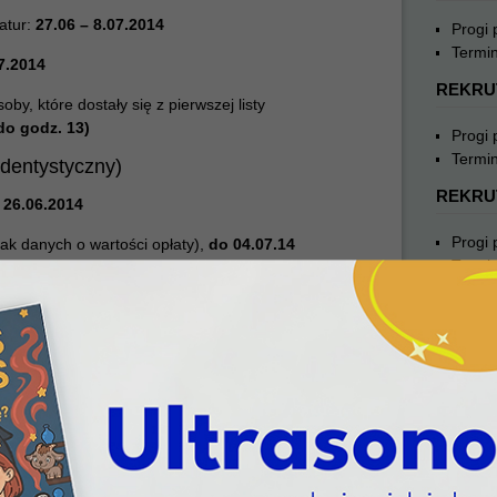
atur:
27.06 – 8.07.2014
Progi
Termin
7.2014
REKRU
y, które dostały się z pierwszej listy
(do godz. 13)
Progi
Termin
o-dentystyczny)
REKRU
 26.06.2014
Progi
rak danych o wartości opłaty),
do 04.07.14
Termin
atur:
do 07.07.14
REKRU
7.14
Progi
y, które dostały się z pierwszej listy
Termin
REKRU
Progi
07.2014
Termin