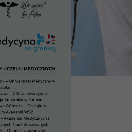
Y UCZELNI MEDYCZNYCH
tok – Uniwersytet Medyczny w
mstoku
szcz – CM Uniewersytetu
ja Kopernika w Toruniu
wa Górnicza – Collegium
um Akademii WSB
g – Akademia Medycznych i
cznych Nauk Stosowanych
k – Gdański Uniwersytet