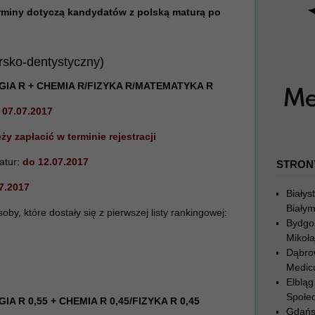
rminy dotyczą kandydatów z polską maturą po
arsko-dentystyczny)
GIA R + CHEMIA R/FIZYKA R/MATEMATYKA R
 07.07.2017
ży zapłacić w terminie rejestracji
atur:
do 12.07.2017
STRON
7.2017
Białys
Biały
y, które dostały się z pierwszej listy rankingowej:
Bydgo
Mikoła
Dąbro
Medic
Elblą
Społe
IA R 0,55 + CHEMIA R 0,45/FIZYKA R 0,45
Gdańs