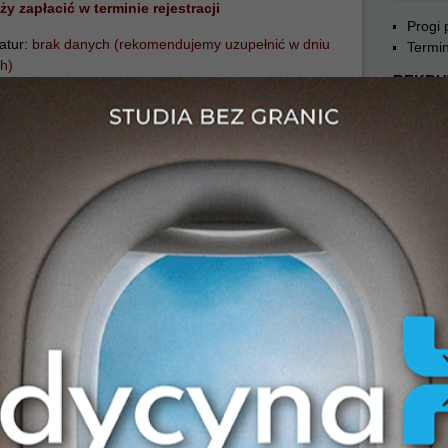
ży zapłacić w terminie rejestracji
Progi
atur:
brak danych (rekomendujemy uzupełnić w dniu
Termin
h)
REKRU
7.
2017
Progi
y, które dostały się z pierwszej listy rankingowej:
Termin
REKRU
i lekarsko-dentystyczny)
Progi
GIA R + CHEMIA R + MATEMATYKA R
Termin
 06.07.2017
REKRU
ży zapłacić w terminie rejestracji
Progi
.07.2017 (do godz. 12:00)
Termin
REKRU
atur:
do 09.07.2017 (do godz. 12:00)
7.2017
Progi
Termin
y, które dostały się z pierwszej listy rankingowej: