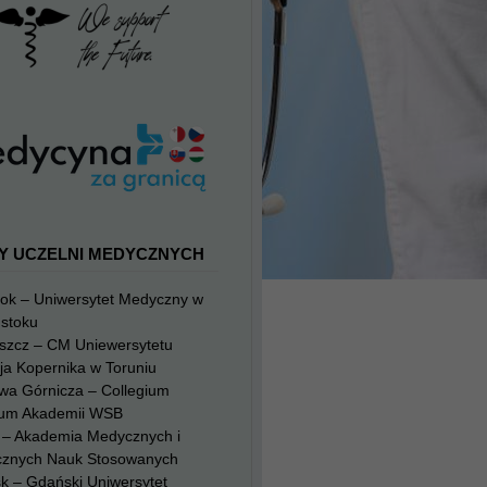
Y UCZELNI MEDYCZNYCH
tok – Uniwersytet Medyczny w
mstoku
szcz – CM Uniewersytetu
ja Kopernika w Toruniu
wa Górnicza – Collegium
um Akademii WSB
g – Akademia Medycznych i
cznych Nauk Stosowanych
k – Gdański Uniwersytet