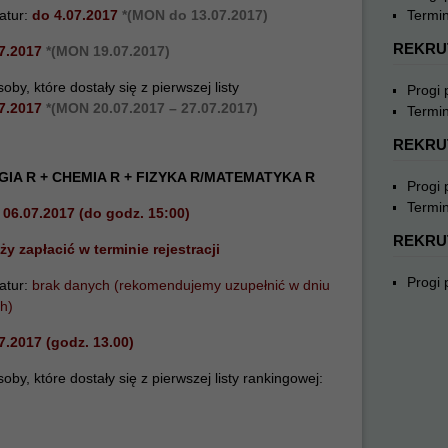
atur:
do 4.07.2017
*
(MON do 13.07.2017)
Termin
REKRU
07.2017
*(MON 19.07.2017)
y, które dostały się z pierwszej listy
Progi
07.2017
*(MON 20
.07.2017 – 27.07.2017
)
Termin
REKRU
GIA R + CHEMIA R + FIZYKA R/MATEMATYKA R
Progi
Termin
06.07.2017 (do godz. 15:00)
REKRU
ży zapłacić w terminie rejestracji
Progi
atur:
brak danych (rekomendujemy uzupełnić w dniu
h)
7.2017 (godz. 13.00)
y, które dostały się z pierwszej listy rankingowej: