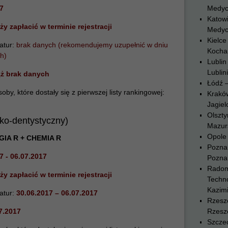
7
Medyc
Katowi
ży zapłacić w terminie rejestracji
Medyc
Kielce
atur:
brak danych (rekomendujemy uzupełnić w dniu
Kocha
h)
Lublin
Lublin
ż brak danych
Łódź 
y, które dostały się z pierwszej listy rankingowej:
Krakó
Jagiel
Olszty
rsko-dentystyczny)
Mazurs
Opole 
GIA R + CHEMIA R
Pozna
7 - 06.07.2017
Pozna
Radom
ży zapłacić w terminie rejestracji
Techn
Kazim
atur:
30.06.2017 – 06.07.2017
Rzesz
7.2017
Rzesz
Szczec