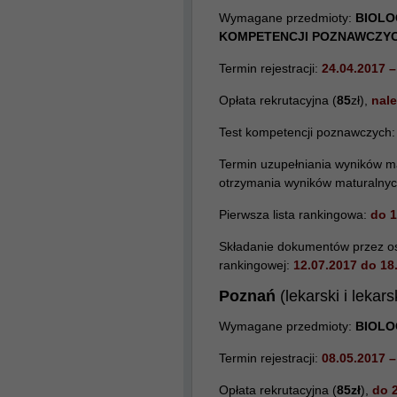
Wymagane przedmioty:
BIOLOG
KOMPETENCJI POZNAWCZYC
Termin rejestracji:
24.04.2017
–
Opłata rekrutacyjna (
85
zł),
nale
Test kompetencji poznawczych
Termin uzupełniania wyników m
otrzymania wyników maturalnyc
Pierwsza lista rankingowa:
do
1
Składanie dokumentów przez osob
rankingowej:
12.07.2017 do 18
Poznań
(lekarski i lekar
Wymagane przedmioty:
BIOLOG
Termin rejestracji:
08.05.2017 –
Opłata rekrutacyjna (
85zł
),
do 