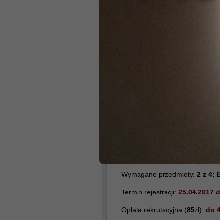
17.07.2017
do 20
.07.2017
Lublin
(lekarski i lekars
Wymagane przedmioty:
BIOLO
Termin rejestracji:
15.05.2017
d
Opłata rekrutacyjna (
85
zł),
nale
Termin uzupełniania wyników m
Pierwsza lista rankingowa:
14.
0
Składanie dokumentów przez osob
do 18 lipca 2017 do godz. 12
Łódź
(lekarski i lekarsk
Wymagane przedmioty:
2 z 4
Termin rejestracji:
25.04.2017 
Opłata rekrutacyjna (
85
zł):
do 