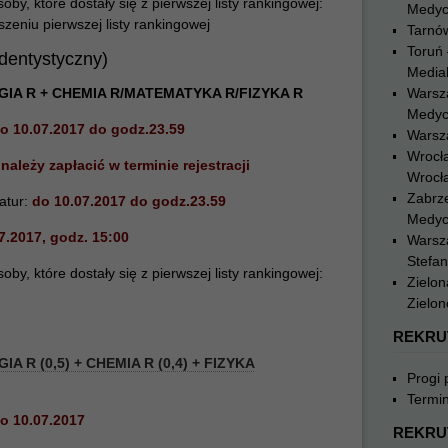
y, które dostały się z pierwszej listy rankingowej:
Medyc
zeniu pierwszej listy rankingowej
Tarnó
Toruń 
-dentystyczny)
Medial
GIA R + CHEMIA R/MATEMATYKA R/FIZYKA R
Warsz
Medyc
do 10.07.2017 do godz.23.59
Warsz
Wrocł
,
należy zapłacić w terminie rejestracji
Wrocł
Zabrze
atur:
do 10.07.2017 do godz.23.59
Medyc
7.2017, godz. 15:00
Warsz
Stefa
y, które dostały się z pierwszej listy rankingowej:
Zielon
Zielon
REKRU
IA R (0,5) + CHEMIA R (0,4) + FIZYKA
Progi
Termin
o 10.07.2017
REKRU