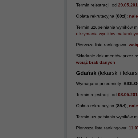
Termin rejestracji: od
29.05.201
Opłata rekrutacyjna (
80
zł):
nale
Termin uzupełniania wyników m
otrzymania wyników maturalnyc
Pierwsza lista rankingowa:
wcią
Składanie dokumentów przez osob
wciąż brak danych
Gdańsk
(lekarski i leka
Wymagane przedmioty:
BIOLO
Termin rejestracji: od
08.05.201
Opłata rekrutacyjna (
85
zł),
nale
Termin uzupełniania wyników m
Pierwsza lista rankingowa:
11.0