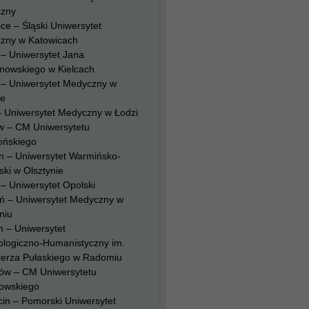
zny
ce – Śląski Uniwersytet
zny w Katowicach
 – Uniwersytet Jana
nowskiego w Kielcach
 – Uniwersytet Medyczny w
ie
– Uniwersytet Medyczny w Łodzi
w – CM Uniwersytetu
ońskiego
n – Uniwersytet Warmińsko-
ki w Olsztynie
– Uniwersytet Opolski
ń – Uniwersytet Medyczny w
niu
 – Uniwersytet
ologiczno-Humanistyczny im.
ierza Pułaskiego w Radomiu
ów – CM Uniwersytetu
owskiego
in – Pomorski Uniwersytet