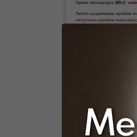
Opłata rekrutacyjna (
85
zł):
nale
Termin uzupełniania wyników m
otrzymania wyników maturalnyc
Pierwsza lista rankingowa:
12
.
0
Składanie dokumentów przez osob
12.07.2017 – 15.07.2017
Kraków
CM UJ (lekarski 
Wymagane przedmioty:
BIOLO
Termin rejestracji:
23.05.2017 –
Opłata rekrutacyjna (
75
zł),
nale
Potwierdzenie rejestracji:
do 10
Termin uzupełniania wyników m
Pierwsza lista rankingowa:
14.0
Składanie dokumentów przez osob