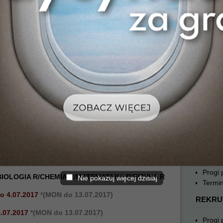
REKRU
ko-dentystyczny)
Progi
Termin
GIA R + CHEMIA R + MATEMATYKA R/FIZYKA R
REKRU
o
26.06.2017
Progi
ży zapłacić w terminie rejestracji
Termin
atur:
30.06.2017 – 10.07.2017
REKRU
7.2017
Progi
y, które dostały się z pierwszej listy rankingowej:
Termin
:00
REKRU
o-dentystyczny)
Progi
: BIOLOGIA R/CHEMIA R/MATEMATYKA R/FIZYKA R
Nie pokazuj więcej dzisiaj
Termin
do 4.07.2017
*(MON do 13.07.2017)
REKRU
4.07.2017
*
(MON do 13.07.2017)
Progi