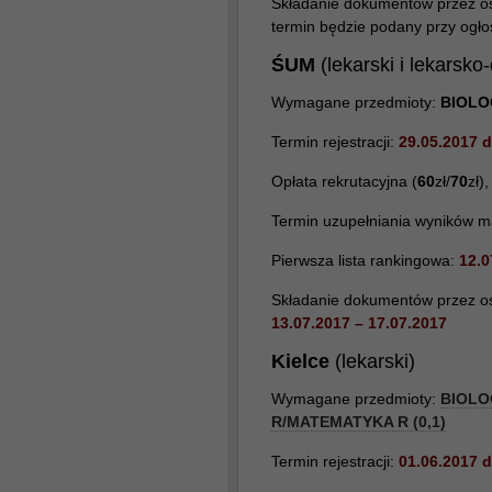
Składanie dokumentów przez osob
termin będzie podany przy ogłos
ŚUM
(lekarski i lekarsko
Wymagane przedmioty:
BIOLO
Termin rejestracji:
29.05.2017 
Opłata rekrutacyjna (
60
zł/
70
zł)
Termin uzupełniania wyników m
Pierwsza lista rankingowa:
12.0
Składanie dokumentów przez osob
13.07.2017 – 17.07.2017
Kielce
(lekarski)
Wymagane przedmioty:
BIOLOG
R/MATEMATYKA R (0,1)
Termin rejestracji:
01.06.2017 d