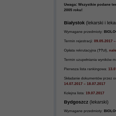
Uwaga: Wszystkie podane te
2005 roku!
Białystok
(lekarski i lek
Wymagane przedmioty:
BIOLO
Termin rejestracji:
09.05.2017 –
Opłata rekrutacyjna (
??
zł),
nale
Termin uzupełniania wyników m
Pierwsza lista rankingowa:
13.0
Składanie dokumentów przez osob
14.07.2017 – 18.07.2017
Kolejna lista:
19.07.2017
Bydgoszcz
(lekarski)
Wymagane przedmioty:
BIOLOG