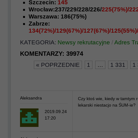
Szczecin:
145
Wrocław:237/229/228/226/
225(75%)/22
Warszawa: 186(75%)
Zabrze:
134(72%)/129(67%)/127(67%)/125(55%)
KATEGORIA:
Newsy rekrutacyjne
/
Adres T
KOMENTARZY:
39974
« POPRZEDNIE
1
…
1 331
1
Aleksandra
Czy ktoś wie, kiedy w tamtym ro
lekarski niestacjo na ŚUM-ie?
2019.09.24
17:20