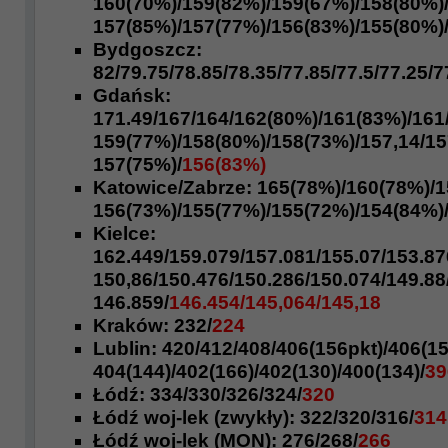
160(70%)/159(82%)/159(67%)/158(80%)
157(85%)/157(77%)/156(83%)/
155(80%)
Bydgoszcz:
82/79.75/78.85/
78.35/77.85/77.5/
77.25/7
Gdańsk:
171.49
/167/164/162(80%)/161(83%)/161
159(77%)/158(80%)/158(73%)/157,14/15
157(75%)/
156(83%)
Katowice/Zabrze:
165(78%)/160(78%)/
1
156(73%)/155(77%)/155(72%)/154(84%)
Kielce:
162.449/159.079
/157.081
/155.07/153.87
150,86/
150.476/150.286/150.074/149.88
146.859/
146.454/145,064/145,18
Kraków:
232/
224
Lublin:
420
/412/408/406(156pkt)/
406(15
404(144)/402(166)/402(130)/
400(134)/
39
Łódź:
334/330/
326/324/
320
Łódź woj-lek (zwykły):
322/
320/316/
314
Łódź woj-lek (MON):
276/
268/
266