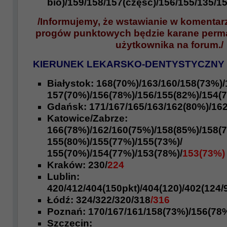
bio)/
159/158/157(część)/156
/155/135/15
/Informujemy, że wstawianie w komentar
progów punktowych będzie karane perm
użytkownika na forum./
KIERUNEK LEKARSKO-DENTYSTYCZNY
Białystok:
168(70%)
/163/160/158(73%)/
157(70%)/156(78%)/156/155(82%)/154(7
Gdańsk:
171
/167/165/163/162(80%)/
162
Katowice/Zabrze:
166(78%)
/162/160(75%)/158(85%)/158(
155(80%)/155(77%)/155(73%)/
155(70%)/
154(77%)/153(78%)/
153(73%)
Kraków:
230/
224
Lublin:
420/412/
404(150pkt)/404(120)/402(124/9
Łódź:
324/
322/320/318
/316
Poznań:
170/167/161/
158(73%)/156(78%
Szczecin: