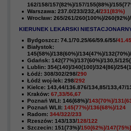
162/158/157(82%)/
157/155(88%)/155(77
Warszawa:
237.0/233/232,4/
231(83%)
Wrocław:
265
/261/260(100%)/
260(92%)/
KIERUNEK LEKARSKI NIESTACJONARN
Bydgoszcz: 74.1/
70.25/66/59.6/
55/
41.4
Białystok:
145(58%)/138(60%)/134(47%)/132(70%)
Gdańsk: 142(77%)/137(60%)/130,5/125
Lublin: 354(140)/340(100)/324(86)/254(
Łódź:
308/302/298/
290
Łódź woj-lek:
298
/292
Kielce:
143,44/136.876/134,85/133,47/
1
Kraków:
67,33/56,67
Poznań WLI: 146(68%)/
143(70%)/131(6
Poznań WLII:
145(77%)/136(68%)/124
Radom:
344/322/233
Rzeszów:
143/133/
128/122
Szczecin: 151(73%)/
150(62%)/147(75%