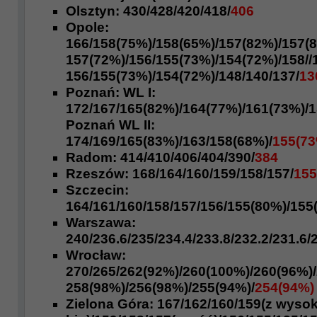
Olsztyn:
430/
428/420/418/
406
Opole:
166/158(75%)/158(65%)/
157(82%)/157(8
157(72%)/156/155(73%)/
154(72%)/158//
156/155(73%)/154(72%)/148/140/137/
13
Poznań:
WL I:
172
/
167/165(82%)/164(77%)/161(73%)
/
Poznań WL II:
174
/169/165(83%)/163/
158(68%)/
155(73
Radom:
414/410/406
/404/390/
384
Rzeszów:
168
/164/160/159/158
/157/
155
Szczecin:
164/161/160/158
/157/156/155(80%)/155
Warszawa:
240/236.6
/235
/234.4/233.8/
232.2/
231.6/
Wrocław:
270
/265/262(92%)/260(100%)/260(96%)
258(98%)/256(98%)/
255(94%)/
254(94%)
Zielona Góra:
167
/162/
160/159
(z wyso