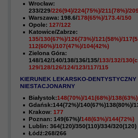
Wrocław:
233/229
/226(94)/224(75%)/211(78%)/20
Warszawa: 198.6/
178(65%)/173.4/150
Opole:
127/122
Katowice/Zabrze:
135/130(67%)/126(73%)/121(58%)/117(5
112(60%)/107(47%)/104(42%)
Zielona Góra:
148/142/140/138/136/135/
133/132/130(c
129/128/126/124/123/117/115
KIERUNEK LEKARSKO-DENTYSTYCZNY
NIESTACJONARNY
Białystok:
148(70%)/141(68%)/138(63%)
Gdańsk:144(72%)/140(67%)138(80%)/1
Krakow
:
177
Poznan: 149(67%)/
148(63%)/144(72%)
Lublin: 364(120)/350(110)/334/320(120)
Łódź:268/266