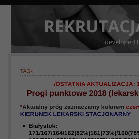
TAG»
/OSTATNIA AKTUALIZACJA: 1
Progi punktowe 2018 (lekarski
*
Aktualny próg zaznaczamy kolorem
cze
KIERUNEK LEKARSKI STACJONARNY
Białystok:
17
1/167/164/162(82%)161(73%)/160(78