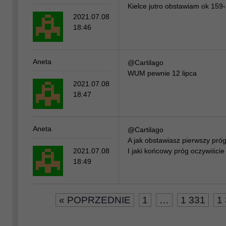
Kielce jutro obstawiam ok 159
2021.07.08
18:46
Aneta
@Cartilago
WUM pewnie 12 lipca
2021.07.08
18:47
Aneta
@Cartilago
A jak obstawiasz pierwszy pr
2021.07.08
I jaki końcowy próg oczywiście
18:49
« POPRZEDNIE
1
…
1 331
1