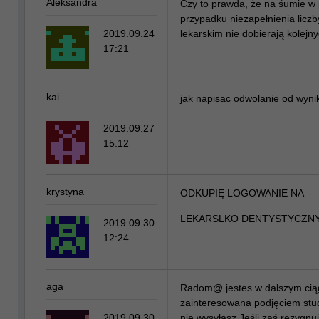
Aleksandra
Czy to prawda, że na śumie w 
przypadku niezapełnienia liczb
2019.09.24
lekarskim nie dobierają kolejny
17:21
kai
jak napisac odwolanie od wyni
2019.09.27
15:12
krystyna
ODKUPIĘ LOGOWANIE NA
LEKARSLKO DENTYSTYCZNY
2019.09.30
12:24
aga
Radom@ jestes w dalszym ciąg
zainteresowana podjęciem stu
2019.09.30
nie wysyłasz Jeśli zaś rezygnu