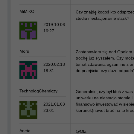
MiMiKO
Czy znajdę kogoś kto odsprze
studia niestacjonarne śląsk?
2019.10.06
16:27
Mors
Zastanawiam się nad Opolem 
trochę już słyszałem. Czy moż
2020.02.18
temat zdawania egzaminu z an
18:31
do przejścia, czy dużo odpada
TechnologChemiczy
Generalnie, czy był ktoś z was
uniwerku na niestacjo stomie i 
2021.01.03
finansowo inwestować w siebie
23:01
kierunek(nawet brać na to kred
Aneta
@Ola