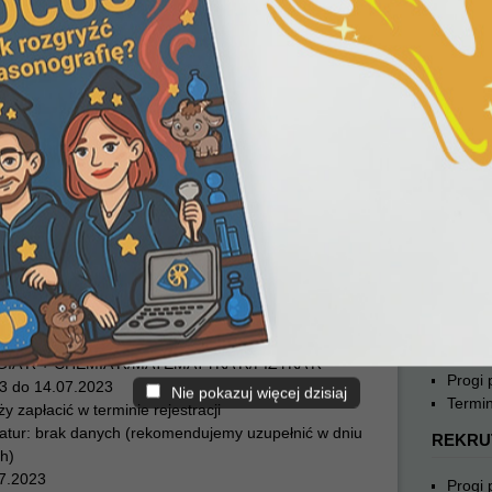
REKRU
wersytet Medyczny (ŚUM)
– (lekarski i
Progi
Termin
GIA R + CHEMIA R/MATEMATYKA R/FIZYKA R
REKRU
23 do 12.07.2023
y zapłacić w terminie rejestracji
Progi
ur: w terminie rejestracji
Termin
07.2023
y, które dostały się z pierwszej listy rankingowej:
REKRU
Progi
Termin
oła Techniczna w Katowicach
) (płatne)
REKRU
GIA R + CHEMIA R/MATEMATYKA R/FIZYKA R
Progi
23 do 14.07.2023
Nie pokazuj więcej dzisiaj
Termin
y zapłacić w terminie rejestracji
atur: brak danych (rekomendujemy uzupełnić w dniu
REKRU
h)
07.2023
Progi