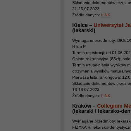
Składanie dokumentów przez osob
21-25.07.2023
Źródło danych:
LINK
Kielce –
Uniwersytet J
(lekarski)
Wymagane przedmioty: BIOLO
R lub P
Termin rejestracji: od 01.06.20
Opłata rekrutacyjna (85zł): należ
Termin uzupełniania wyników m
otrzymania wyników maturalnyc
Pierwsza lista rankingowa: 12.
Składanie dokumentów przez osob
13-18.07.2023
Źródło danych:
LINK
Kraków –
Collegium Me
(lekarski i lekarsko-de
Wymagane przedmioty: lekars
FIZYKA R; lekarsko-dentystyc