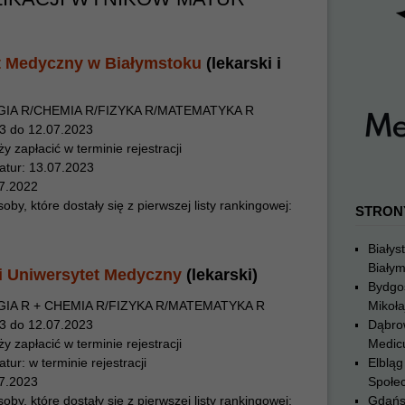
t Medyczny w Białymstoku
(lekarski i
OGIA R/CHEMIA R/FIZYKA R/MATEMATYKA R
023 do 12.07.2023
y zapłacić w terminie rejestracji
atur: 13.07.2023
07.2022
y, które dostały się z pierwszej listy rankingowej:
STRON
Białys
Biały
i Uniwersytet Medyczny
(lekarski)
Bydgo
GIA R + CHEMIA R/FIZYKA R/MATEMATYKA R
Mikoła
023 do 12.07.2023
Dąbro
y zapłacić w terminie rejestracji
Medic
ur: w terminie rejestracji
Elblą
07.2023
Społe
y, które dostały się z pierwszej listy rankingowej:
Gdańs