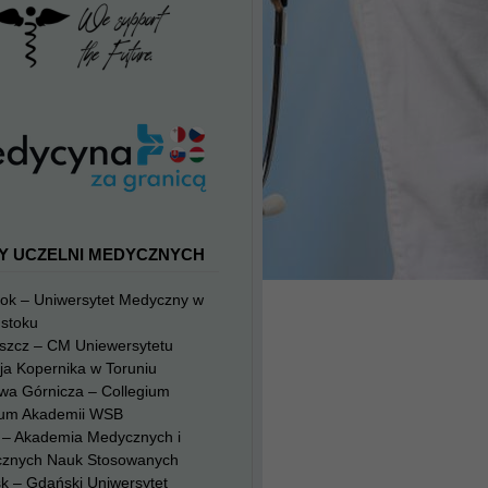
Y UCZELNI MEDYCZNYCH
tok – Uniwersytet Medyczny w
mstoku
szcz – CM Uniewersytetu
ja Kopernika w Toruniu
wa Górnicza – Collegium
um Akademii WSB
g – Akademia Medycznych i
cznych Nauk Stosowanych
k – Gdański Uniwersytet