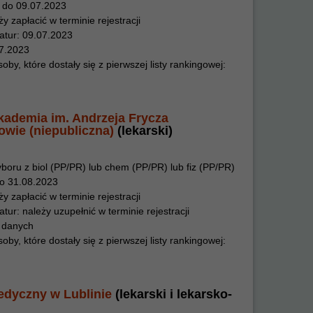
3 do 09.07.2023
y zapłacić w terminie rejestracji
atur: 09.07.2023
07.2023
y, które dostały się z pierwszej listy rankingowej:
ademia im. Andrzeja Frycza
wie (niepubliczna)
(lekarski)
oru z biol (PP/PR) lub chem (PP/PR) lub fiz (PP/PR)
do 31.08.2023
y zapłacić w terminie rejestracji
ur: należy uzupełnić w terminie rejestracji
k danych
y, które dostały się z pierwszej listy rankingowej:
edyczny w Lublinie
(lekarski i lekarsko-