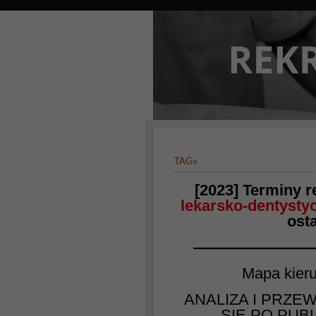
TAG»
[2023] Terminy r
lekarsko-dentysty
osta
———————
Mapa kier
ANALIZA I PRZ
SIĘ PO PUB