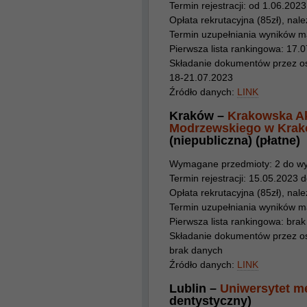
Termin rejestracji: od 1.06.202
Opłata rekrutacyjna (85zł), należ
Termin uzupełniania wyników m
Pierwsza lista rankingowa: 17.
Składanie dokumentów przez osob
18-21.07.2023
Źródło danych:
LINK
Kraków –
Krakowska Ak
Modrzewskiego w Krako
(niepubliczna) (płatne)
Wymagane przedmioty: 2 do wyb
Termin rejestracji: 15.05.2023 
Opłata rekrutacyjna (85zł), należ
Termin uzupełniania wyników mat
Pierwsza lista rankingowa: bra
Składanie dokumentów przez osob
brak danych
Źródło danych:
LINK
Lublin –
Uniwersytet m
dentystyczny)