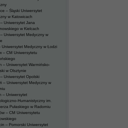
zny
ce – Śląski Uniwersytet
zny w Katowicach
 – Uniwersytet Jana
nowskiego w Kielcach
 – Uniwersytet Medyczny w
ie
– Uniwersytet Medyczny w Łodzi
w – CM Uniwersytetu
ońskiego
n – Uniwersytet Warmińsko-
ki w Olsztynie
– Uniwersytet Opolski
ń – Uniwersytet Medyczny w
niu
 – Uniwersytet
ologiczno-Humanistyczny im.
ierza Pułaskiego w Radomiu
ów – CM Uniwersytetu
owskiego
in – Pomorski Uniwersytet