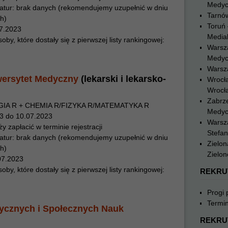
Medyc
atur: brak danych (rekomendujemy uzupełnić w dniu
Tarnó
h)
Toruń 
07.2023
Medial
y, które dostały się z pierwszej listy rankingowej:
Warsz
Medyc
Warsz
wersytet Medyczny
(lekarski i lekarsko-
Wrocł
Wrocł
Zabrze
GIA R + CHEMIA R/FIZYKA R/MATEMATYKA R
Medyc
23 do 10.07.2023
Warsz
y zapłacić w terminie rejestracji
Stefa
atur: brak danych (rekomendujemy uzupełnić w dniu
Zielon
h)
Zielon
07.2023
y, które dostały się z pierwszej listy rankingowej:
REKRU
Progi
Termin
cznych i Społecznych Nauk
REKRU