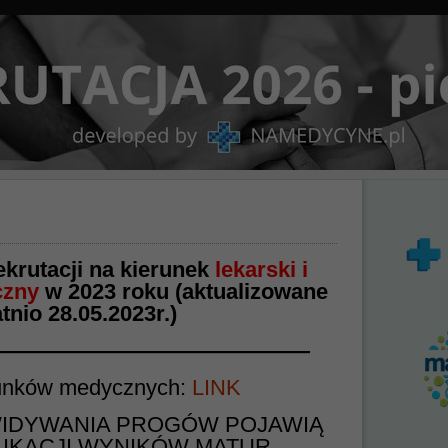
ekrutacji na kierunek
lekarski i
czny
w 2023 roku (aktualizowane
tnio 28.05.2023r.)
————
———————————
unków medycznych:
LINK
EWIDYWANIA PROGÓW POJAWIĄ
LIKACJI WYNIKÓW MATUR