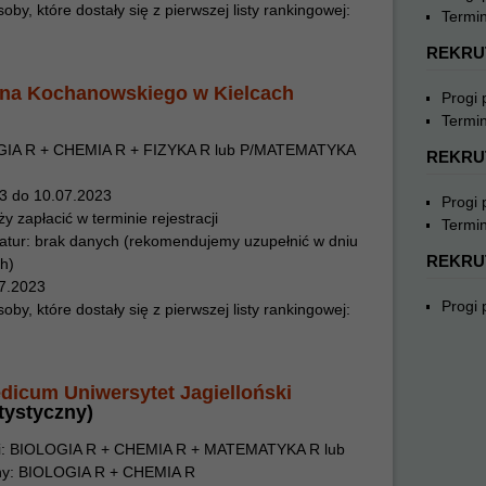
y, które dostały się z pierwszej listy rankingowej:
Termin
REKRU
ana Kochanowskiego w Kielcach
Progi
Termin
GIA R + CHEMIA R + FIZYKA R lub P/MATEMATYKA
REKRU
23 do 10.07.2023
Progi
y zapłacić w terminie rejestracji
Termin
atur: brak danych (rekomendujemy uzupełnić w dniu
REKRU
h)
07.2023
Progi
y, które dostały się z pierwszej listy rankingowej:
dicum Uniwersytet Jagielloński
ntystyczny)
ki: BIOLOGIA R + CHEMIA R + MATEMATYKA R lub
zny: BIOLOGIA R + CHEMIA R