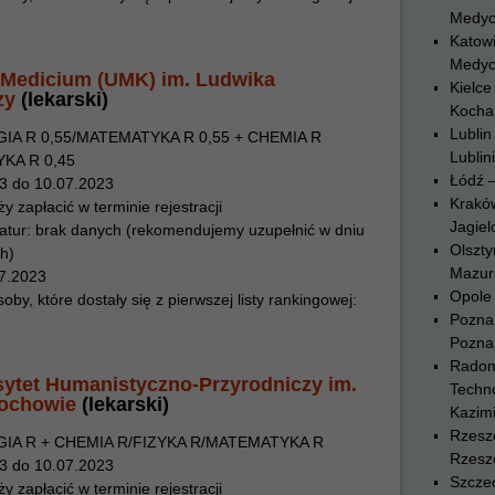
Medyc
Katowi
Medyc
Medicium (UMK) im. Ludwika
Kielce
zy
(lekarski)
Kocha
Lublin
GIA R 0,55/MATEMATYKA R 0,55 + CHEMIA R
Lublin
YKA R 0,45
Łódź 
23 do 10.07.2023
Krakó
y zapłacić w terminie rejestracji
Jagiel
atur: brak danych (rekomendujemy uzupełnić w dniu
Olszty
h)
Mazurs
07.2023
Opole 
y, które dostały się z pierwszej listy rankingowej:
Pozna
Pozna
Radom
ytet Humanistyczno-Przyrodniczy im.
Techn
tochowie
(lekarski)
Kazim
Rzesz
GIA R + CHEMIA R/FIZYKA R/MATEMATYKA R
Rzesz
23 do 10.07.2023
Szczec
y zapłacić w terminie rejestracji