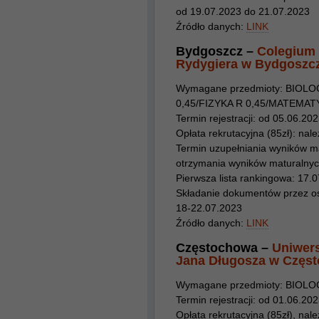
od 19.07.2023 do 21.07.2023
Źródło danych:
LINK
Bydgoszcz –
Colegium 
Rydygiera w Bydgoszc
Wymagane przedmioty: BIOLO
0,45/FIZYKA R 0,45/MATEMAT
Termin rejestracji: od 05.06.20
Opłata rekrutacyjna (85zł): należ
Termin uzupełniania wyników m
otrzymania wyników maturalnyc
Pierwsza lista rankingowa: 17.
Składanie dokumentów przez osob
18-22.07.2023
Źródło danych:
LINK
Częstochowa –
Uniwers
Jana Długosza w Częs
Wymagane przedmioty: BIOLO
Termin rejestracji: od 01.06.20
Opłata rekrutacyjna (85zł), należ