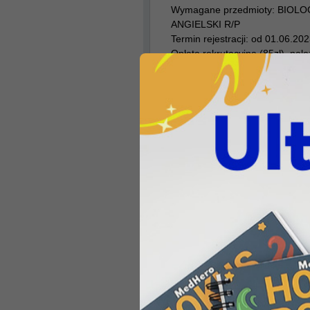
Wymagane przedmioty: BIOLO
ANGIELSKI R/P
Termin rejestracji: od 01.06.20
Opłata rekrutacyjna (85zł), należ
Termin uzupełniania wyników m
otrzymania wyników maturalnyc
Pierwsza lista rankingowa: 16.
Składanie dokumentów przez osob
brak danych
Źródło danych:
LINK
Kalisz –
Akademia Kalis
Wojciechowskiego
(lek
Wymagane przedmioty: BIOLO
Termin rejestracji: od 08.05.20
Opłata rekrutacyjna (85zł), należ
Termin uzupełniania wyników m
otrzymania wyników maturalnyc
Pierwsza lista rankingowa: 21.
Składanie dokumentów przez osob
brak danych