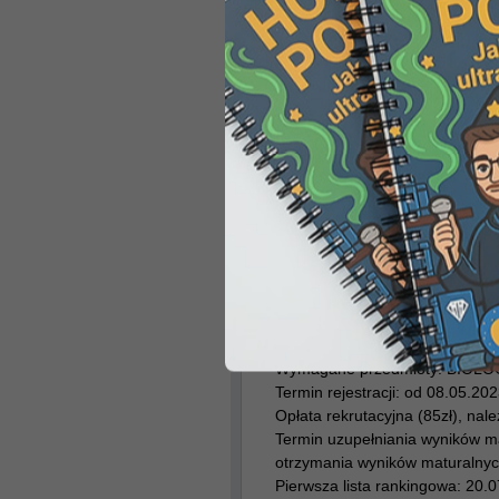
Źródło danych:
LINK
Katowice –
Śląski Uni
lekarsko dentystyczny)
Wymagane przedmioty: BIOLO
Termin rejestracji: od 28.04.20
Opłata rekrutacyjna (85zł), należ
Termin uzupełniania wyników mat
Pierwsza lista rankingowa: 18.
Składanie dokumentów przez osob
od 19.07.2023 do 21.07.2023
Źródło danych:
LINK
Katowice –
Wyższa Szk
(niepubliczna) (lekarski
Wymagane przedmioty: BIOLO
Termin rejestracji: od 08.05.20
Opłata rekrutacyjna (85zł), należ
Termin uzupełniania wyników m
otrzymania wyników maturalnyc
Pierwsza lista rankingowa: 20.