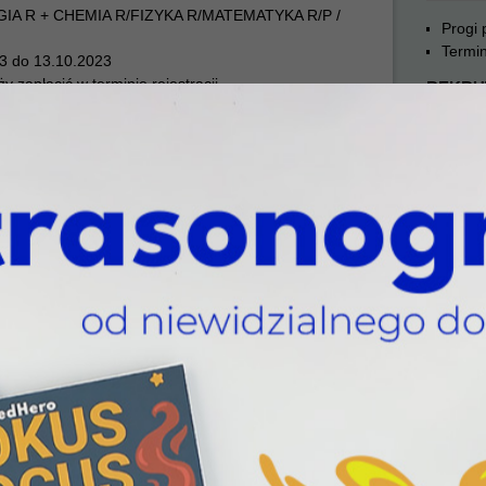
GIA R + CHEMIA R/FIZYKA R/MATEMATYKA R/P /
Progi
Termin
23 do 13.10.2023
y zapłacić w terminie rejestracji
REKRU
atur: brak danych (rekomendujemy uzupełnić w dniu
h)
Progi
08.2023
Termin
y, które dostały się z pierwszej listy rankingowej:
REKRU
Progi
ka im. Prezydenta Stanisława
Termin
arski)
REKRU
GIA R + CHEMIA R/FIZYKA R/MATEMATYKA R
23 do 04.07.2023
Progi
y zapłacić w terminie rejestracji
Termin
atur: brak danych (rekomendujemy uzupełnić w dniu
REKRU
h)
07.2023
Progi
y, które dostały się z pierwszej listy rankingowej:
Termin